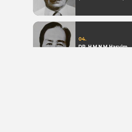
04.
DR. H.M.N.M Hasyim
Ning
(Periode 1979 - 1982)
07.
Aburizal Bakrie
(Periode 1993-1998 &
1998-2003)