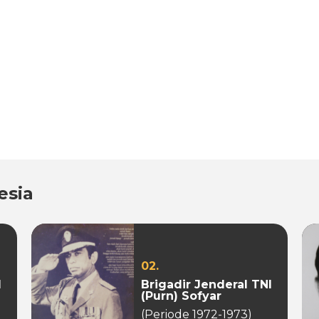
esia
02.
I
Brigadir Jenderal TNI
(Purn) Sofyar
(Periode 1972-1973)