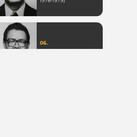
1976-1979)
06.
Ir. Sotion Ardjanggi
(Periode 1988-1993)
09.
Adi Putra Tahir
(Periode 2010)