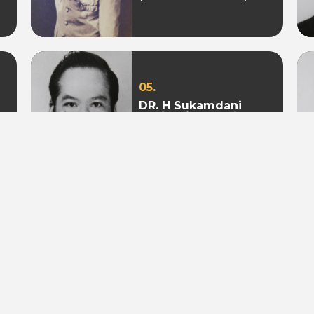
05.
DR. H Sukamdani
Sahid Gito Sardjono
(Periode 1982-1985 &
1985-1988)
08.
Mohamad S. Hidayat
(Periode 2004-2009 &
2009 - 2010)