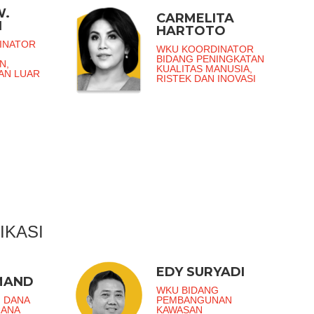
W.
CARMELITA
I
HARTOTO
INATOR
WKU KOORDINATOR
BIDANG PENINGKATAN
N,
KUALITAS MANUSIA,
DAN LUAR
RISTEK DAN INOVASI
IKASI
EDY SURYADI
MAND
WKU BIDANG
 DANA
PEMBANGUNAN
RANA
KAWASAN