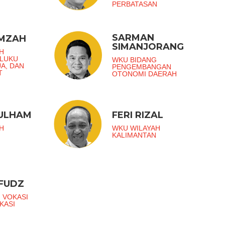
PERBATASAN
SARMAN
AMZAH
SIMANJORANG
H
ALUKU
WKU BIDANG
UA, DAN
PENGEMBANGAN
T
OTONOMI DAERAH
ZULHAM
FERI RIZAL
H
WKU WILAYAH
KALIMANTAN
FUDZ
 VOKASI
KASI